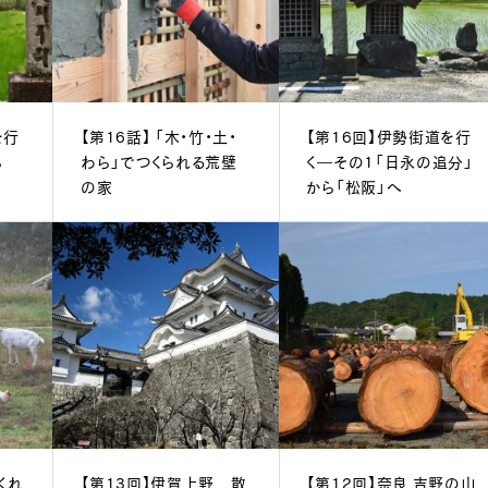
を行
【第16話】 「木・竹・土・
【第16回】伊勢街道を行
ら
わら」でつくられる荒壁
く―その1「日永の追分」
の家
から「松阪」へ
くれ
【第13回】伊賀上野 散
【第12回】奈良 吉野の山