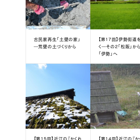
古民家再生「土壁の家」
【第17回】伊勢街道
―荒壁の土づくりから
く―その2「松阪」か
「伊勢」へ
【第15回】近江の『かくれ
【第14回】近江の『か