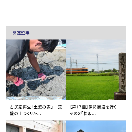
関連記事
古民家再生「土壁の家」―荒
【第17回】伊勢街道を行く―
壁の土づくりか...
その2「松阪...