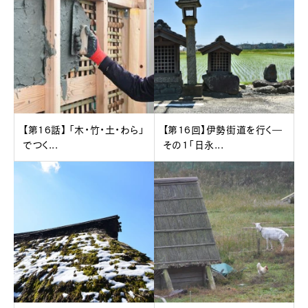
【第16話】 「木・竹・土・わら」
【第16回】伊勢街道を行く―
でつく...
その1「日永...