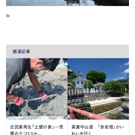
関連記事
古民家再生「土壁の家」―荒
美濃中山道 「赤坂宿」かい
壁の土づくりか...
わいを行く