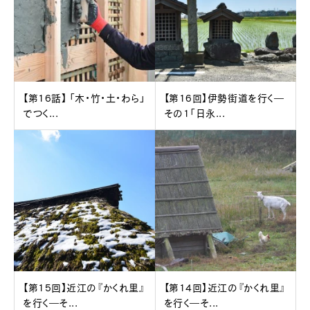
【第16話】 「木・竹・土・わら」
【第16回】伊勢街道を行く―
でつく...
その1「日永...
【第15回】近江の『かくれ里』
【第14回】近江の『かくれ里』
を行く―そ...
を行く―そ...