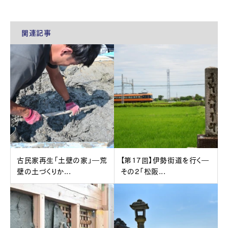
関連記事
古民家再生「土壁の家」―荒
【第17回】伊勢街道を行く―
壁の土づくりか...
その2「松阪...