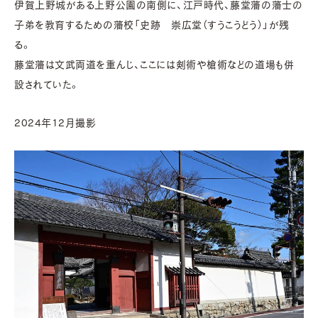
伊賀上野城がある上野公園の南側に、江戸時代、藤堂藩の藩士の
子弟を教育するための藩校「史跡 崇広堂（すうこうどう）」が残
る。
藤堂藩は文武両道を重んじ、ここには剣術や槍術などの道場も併
設されていた。
2024年12月撮影