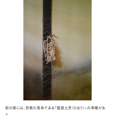
街の南には、芭蕉の高弟である「服部土芳（どほう）」の草庵があ
る。