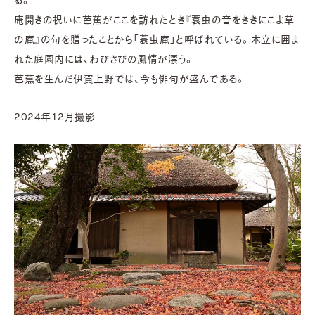
庵開きの祝いに芭蕉がここを訪れたとき『蓑虫の音をききにこよ草
の庵』の句を贈ったことから「蓑虫庵」と呼ばれている。木立に囲ま
れた庭園内には、わびさびの風情が漂う。
芭蕉を生んだ伊賀上野では、今も俳句が盛んである。
2024年12月撮影