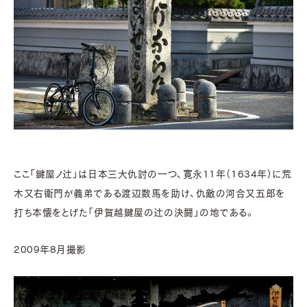
ここ「鍵屋ノ辻」は日本三大仇討の一つ、寛永11年（1634年）に荒
木又右衛門が義弟である渡辺数馬を助け、仇敵の河合又五郎を
打ち本懐をとげた「伊賀越鍵屋の辻の決闘」の地である。
2009年8月撮影