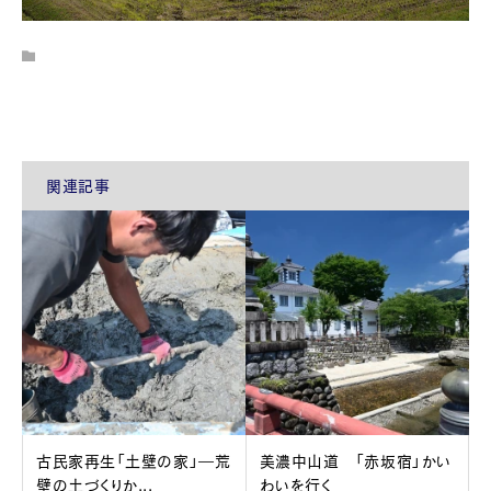
関連記事
古民家再生「土壁の家」―荒
美濃中山道 「赤坂宿」かい
壁の土づくりか...
わいを行く