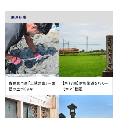
関連記事
古民家再生「土壁の家」―荒
【第17回】伊勢街道を行く―
壁の土づくりか...
その2「松阪...