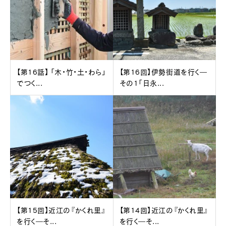
【第16話】 「木・竹・土・わら」
【第16回】伊勢街道を行く―
でつく...
その1「日永...
【第15回】近江の『かくれ里』
【第14回】近江の『かくれ里』
を行く―そ...
を行く―そ...