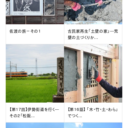
佐渡の旅－その1
古民家再生「土壁の家」―荒
壁の土づくりか...
【第17回】伊勢街道を行く―
【第16話】 「木・竹・土・わら」
その2「松阪...
でつく...