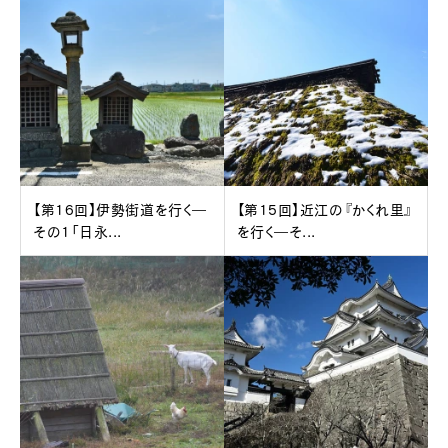
【第16回】伊勢街道を行く―
【第15回】近江の『かくれ里』
その1「日永...
を行く―そ...