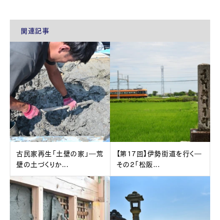
関連記事
古民家再生「土壁の家」―荒
【第17回】伊勢街道を行く―
壁の土づくりか...
その2「松阪...