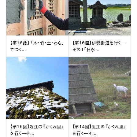
【第16話】 「木・竹・土・わら」
【第16回】伊勢街道を行く―
でつく...
その1「日永...
【第15回】近江の『かくれ里』
【第14回】近江の『かくれ里』
を行く―そ...
を行く―そ...