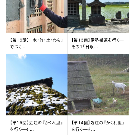
【第16話】 「木・竹・土・わら」
【第16回】伊勢街道を行く―
でつく...
その1「日永...
【第15回】近江の『かくれ里』
【第14回】近江の『かくれ里』
を行く―そ...
を行く―そ...