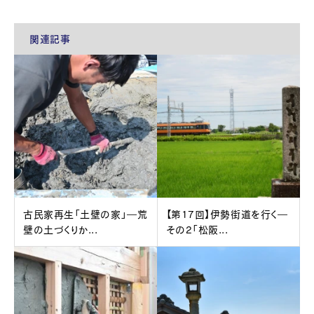
関連記事
古民家再生「土壁の家」―荒
【第17回】伊勢街道を行く―
壁の土づくりか...
その2「松阪...