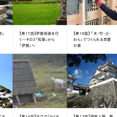
宿」
【第17回】伊勢街道を行
【第16話】 「木・竹・土・
く―その2「松阪」から
わら」でつくられる荒壁
「伊勢」へ
の家
くれ
【第14回】近江の『かくれ
【第13回】伊賀上野 散