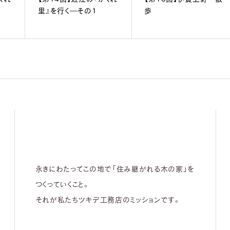
里』を行く―その1
歩
永きにわたってこの地で「住み継がれる木の家」を
つくっていくこと。
それが私たちツキデ工務店のミッションです。