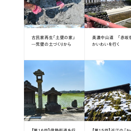
古民家再生「土壁の家」
美濃中山道 「赤坂
―荒壁の土づくりから
かいわいを行く
【第16回】伊勢街道を行
【第15回】近江の『か