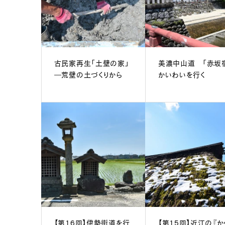
古民家再生「土壁の家」
美濃中山道 「赤坂
―荒壁の土づくりから
かいわいを行く
【第16回】伊勢街道を行
【第15回】近江の『か