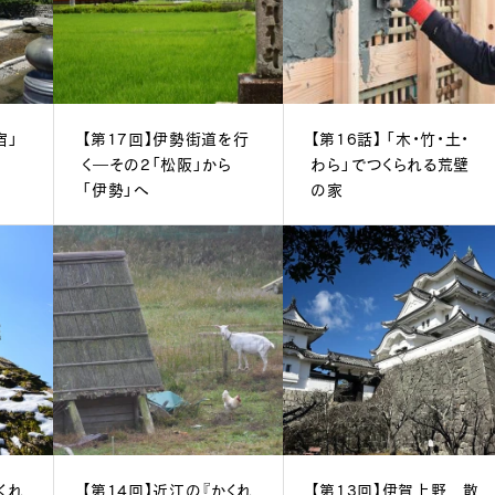
宿」
【第17回】伊勢街道を行
【第16話】 「木・竹・土・
く―その2「松阪」から
わら」でつくられる荒壁
「伊勢」へ
の家
くれ
【第14回】近江の『かくれ
【第13回】伊賀上野 散