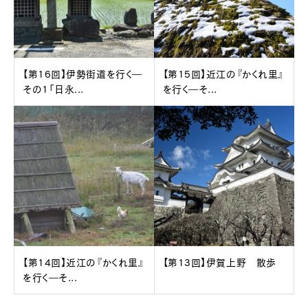
【第16回】伊勢街道を行く―
【第15回】近江の『かくれ里』
その1「日永...
を行く―そ...
【第14回】近江の『かくれ里』
【第13回】伊賀上野 散歩
を行く―そ...