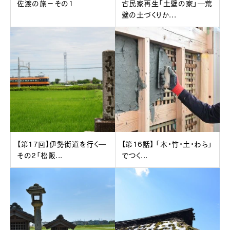
佐渡の旅－その1
古民家再生「土壁の家」―荒
壁の土づくりか...
【第17回】伊勢街道を行く―
【第16話】 「木・竹・土・わら」
その2「松阪...
でつく...