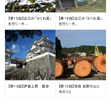
【第15回】近江の『かくれ里』
【第14回】近江の『かくれ里』
を行く―そ...
を行く―そ...
【第13回】伊賀上野 散歩
【第12回】奈良 吉野の山と
木のこと