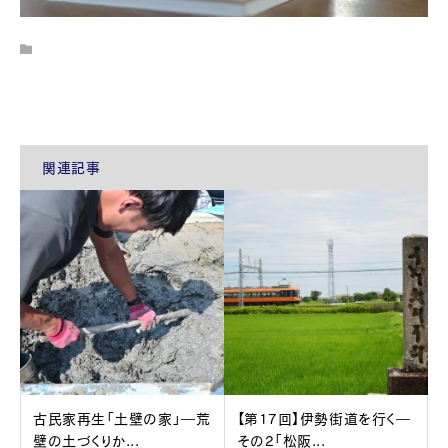
関連記事
古民家再生「土壁の家」―荒
【第17回】伊勢街道を行く―
壁の土づくりか...
その2「松阪...