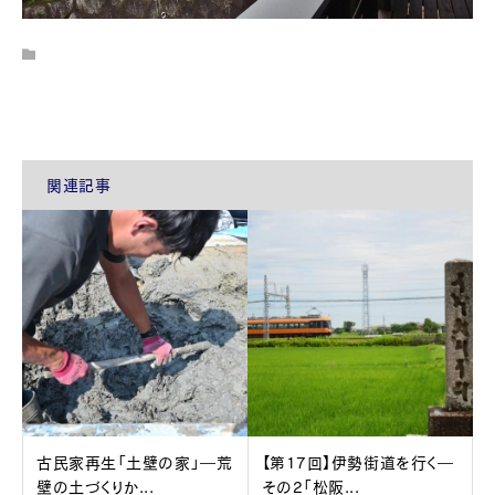
関連記事
古民家再生「土壁の家」―荒
【第17回】伊勢街道を行く―
壁の土づくりか...
その2「松阪...