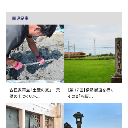
関連記事
古民家再生「土壁の家」―荒
【第17回】伊勢街道を行く―
壁の土づくりか...
その2「松阪...