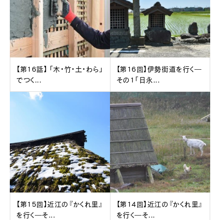
【第16話】 「木・竹・土・わら」
【第16回】伊勢街道を行く―
でつく...
その1「日永...
【第15回】近江の『かくれ里』
【第14回】近江の『かくれ里』
を行く―そ...
を行く―そ...