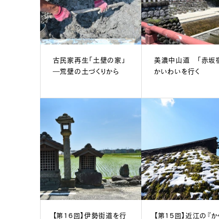
古民家再生「土壁の家」
美濃中山道 「赤坂
―荒壁の土づくりから
かいわいを行く
【第16回】伊勢街道を行
【第15回】近江の『か