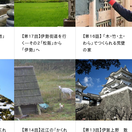
宿」
【第17回】伊勢街道を行
【第16話】 「木・竹・土・
く―その2「松阪」から
わら」でつくられる荒壁
「伊勢」へ
の家
くれ
【第14回】近江の『かくれ
【第13回】伊賀上野 散