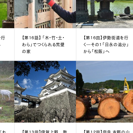
を行
【第16話】 「木・竹・土・
【第16回】伊勢街道を行
ら
わら」でつくられる荒壁
く―その1「日永の追分」
の家
から「松阪」へ
くれ
【第13回】伊賀上野 散
【第12回】奈良 吉野の山