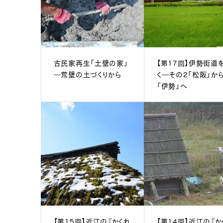
古民家再生「土壁の家」
【第17回】伊勢街道
―荒壁の土づくりから
く―その2「松阪」か
「伊勢」へ
【第15回】近江の『かくれ
【第14回】近江の『か