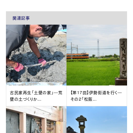
関連記事
古民家再生「土壁の家」―荒
【第17回】伊勢街道を行く―
壁の土づくりか...
その2「松阪...