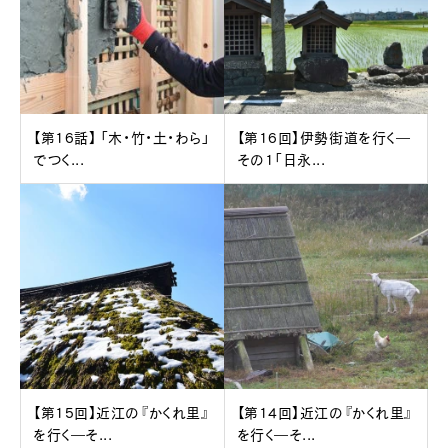
【第16話】 「木・竹・土・わら」
【第16回】伊勢街道を行く―
でつく...
その1「日永...
【第15回】近江の『かくれ里』
【第14回】近江の『かくれ里』
を行く―そ...
を行く―そ...