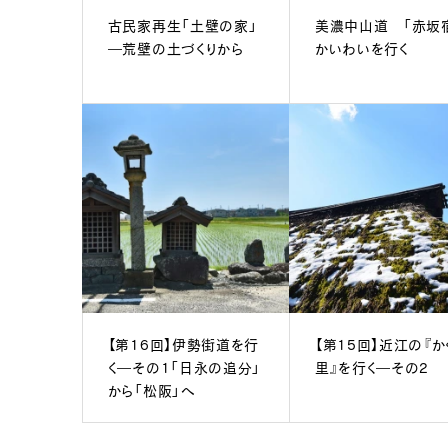
古民家再生「土壁の家」
美濃中山道 「赤坂
―荒壁の土づくりから
かいわいを行く
【第16回】伊勢街道を行
【第15回】近江の『か
く―その1「日永の追分」
里』を行く―その2
から「松阪」へ