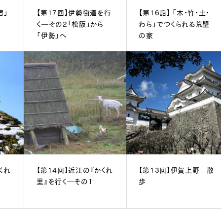
宿」
【第17回】伊勢街道を行
【第16話】 「木・竹・土・
く―その2「松阪」から
わら」でつくられる荒壁
「伊勢」へ
の家
くれ
【第14回】近江の『かくれ
【第13回】伊賀上野 散
里』を行く―その1
歩