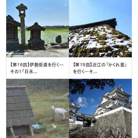
【第16回】伊勢街道を行く―
【第15回】近江の『かくれ里』
その1「日永...
を行く―そ...