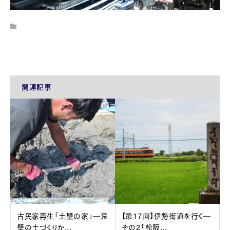
関連記事
古民家再生「土壁の家」―荒
【第17回】伊勢街道を行く―
壁の土づくりか...
その2「松阪...