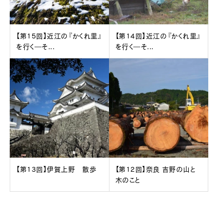
【第15回】近江の『かくれ里』
【第14回】近江の『かくれ里』
を行く―そ...
を行く―そ...
【第13回】伊賀上野 散歩
【第12回】奈良 吉野の山と
木のこと