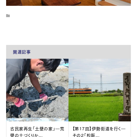
関連記事
古民家再生「土壁の家」―荒
【第17回】伊勢街道を行く―
壁の土づくりか...
その2「松阪...