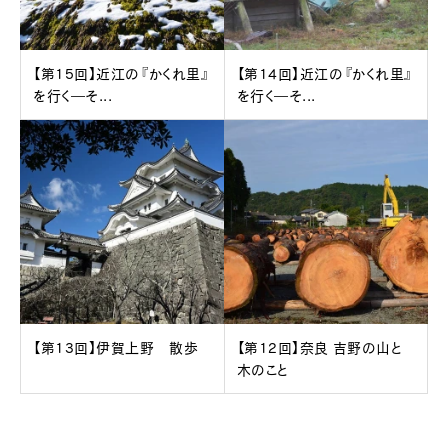
【第15回】近江の『かくれ里』
【第14回】近江の『かくれ里』
を行く―そ...
を行く―そ...
【第13回】伊賀上野 散歩
【第12回】奈良 吉野の山と
木のこと