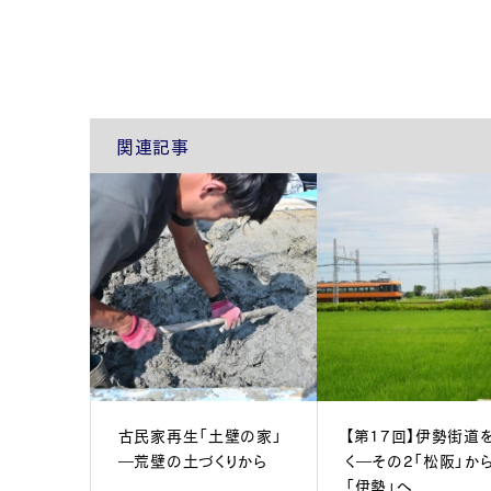
関連記事
古民家再生「土壁の家」
【第17回】伊勢街道
―荒壁の土づくりから
く―その2「松阪」か
「伊勢」へ