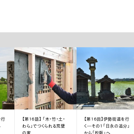
を行
【第16話】 「木・竹・土・
【第16回】伊勢街道を行
ら
わら」でつくられる荒壁
く―その1「日永の追分」
の家
から「松阪」へ