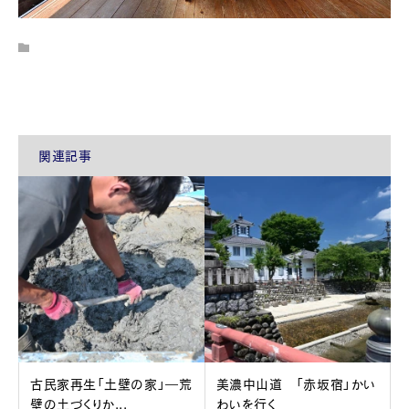
関連記事
古民家再生「土壁の家」―荒
美濃中山道 「赤坂宿」かい
壁の土づくりか...
わいを行く