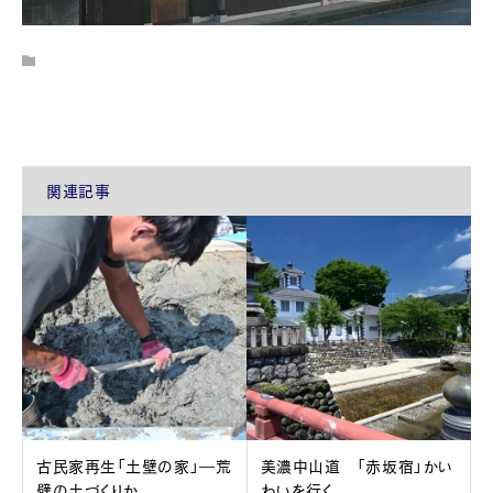
関連記事
古民家再生「土壁の家」―荒
美濃中山道 「赤坂宿」かい
壁の土づくりか...
わいを行く