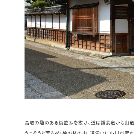
高取の趣のある街並みを抜け、道は舗装道から山道
うっそうと茂る杉・桧の林の中、道沿いに小川が流