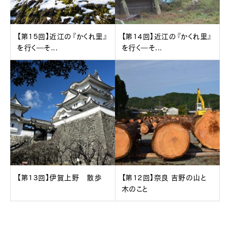
【第15回】近江の『かくれ里』
【第14回】近江の『かくれ里』
を行く―そ...
を行く―そ...
【第13回】伊賀上野 散歩
【第12回】奈良 吉野の山と
木のこと