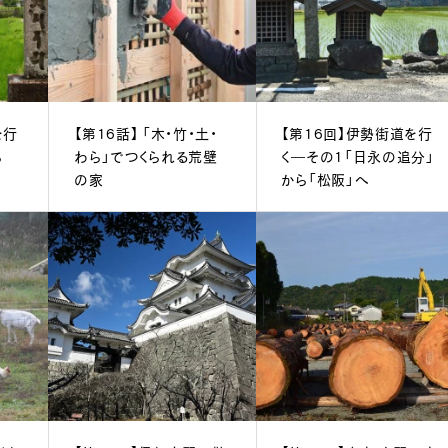
を行
【第16話】 「木・竹・土・
【第16回】伊勢街道を行
ら
わら」でつくられる荒壁
く―その1「日永の追分」
の家
から「松阪」へ