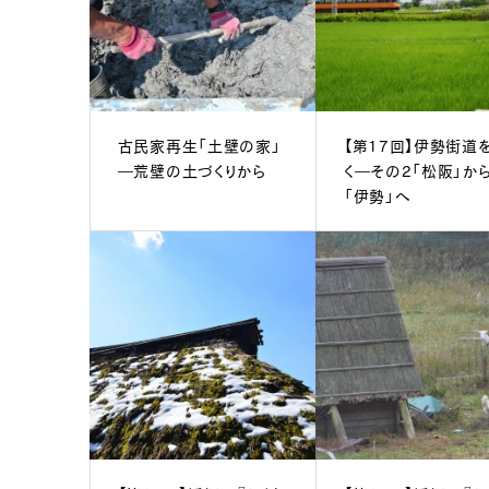
古民家再生「土壁の家」
【第17回】伊勢街道
―荒壁の土づくりから
く―その2「松阪」か
「伊勢」へ