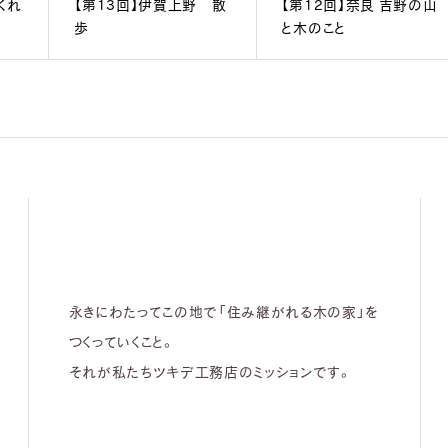
くれ
【第13回】伊賀上野 散
【第12回】奈良 吉野の山
歩
と木のこと
永きにわたってこの地で「住み継がれる木の家」を
つくっていくこと。
それが私たちツキデ工務店のミッションです。