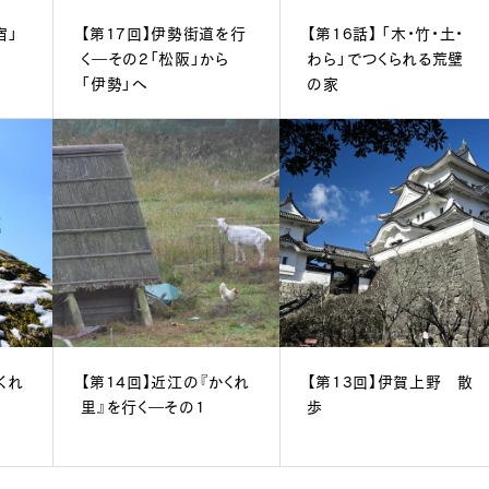
宿」
【第17回】伊勢街道を行
【第16話】 「木・竹・土・
く―その2「松阪」から
わら」でつくられる荒壁
「伊勢」へ
の家
くれ
【第14回】近江の『かくれ
【第13回】伊賀上野 散
里』を行く―その1
歩