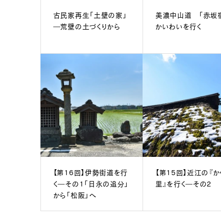
古民家再生「土壁の家」
美濃中山道 「赤坂
―荒壁の土づくりから
かいわいを行く
【第16回】伊勢街道を行
【第15回】近江の『か
く―その1「日永の追分」
里』を行く―その2
から「松阪」へ