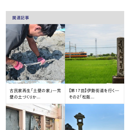
関連記事
古民家再生「土壁の家」―荒
【第17回】伊勢街道を行く―
壁の土づくりか...
その2「松阪...