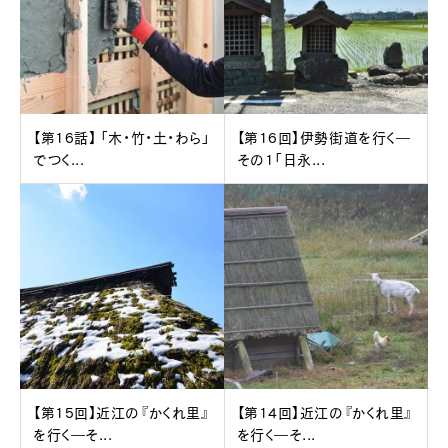
【第16話】 「木・竹・土・わら」
【第16回】伊勢街道を行く―
でつく...
その1「日永...
【第15回】近江の『かくれ里』
【第14回】近江の『かくれ里』
を行く―そ...
を行く―そ...