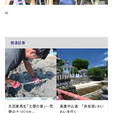
関連記事
古民家再生「土壁の家」―荒
美濃中山道 「赤坂宿」かい
壁の土づくりか...
わいを行く