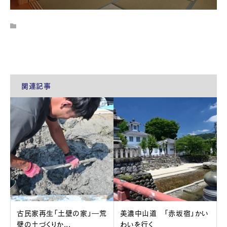
関連記事
古民家再生「土壁の家」―荒
美濃中山道 「赤坂宿」かい
壁の土づくりか...
わいを行く