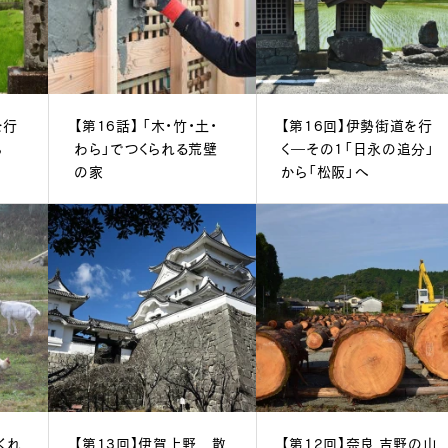
を行
【第16話】 「木・竹・土・
【第16回】伊勢街道を行
ら
わら」でつくられる荒壁
く―その1「日永の追分」
の家
から「松阪」へ
くれ
【第13回】伊賀上野 散
【第12回】奈良 吉野の山