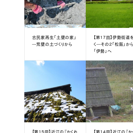
古民家再生「土壁の家」
【第17回】伊勢街道
―荒壁の土づくりから
く―その2「松阪」か
「伊勢」へ
【第15回】近江の『かくれ
【第14回】近江の『か