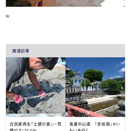
関連記事
古民家再生「土壁の家」―荒
美濃中山道 「赤坂宿」かい
壁の土づくりか...
わいを行く