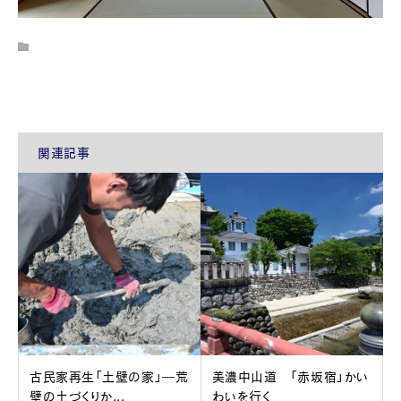
関連記事
古民家再生「土壁の家」―荒
美濃中山道 「赤坂宿」かい
壁の土づくりか...
わいを行く