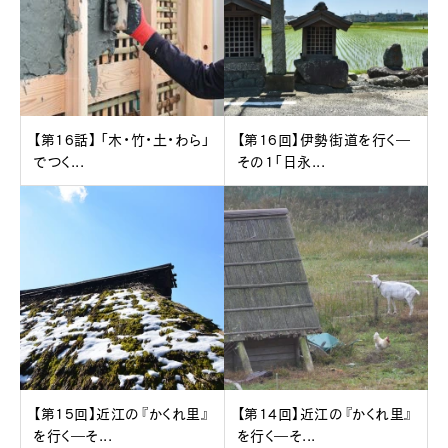
【第16話】 「木・竹・土・わら」
【第16回】伊勢街道を行く―
でつく...
その1「日永...
【第15回】近江の『かくれ里』
【第14回】近江の『かくれ里』
を行く―そ...
を行く―そ...