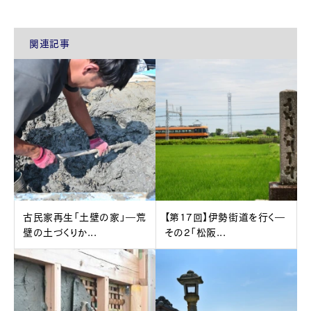
関連記事
古民家再生「土壁の家」―荒
【第17回】伊勢街道を行く―
壁の土づくりか...
その2「松阪...