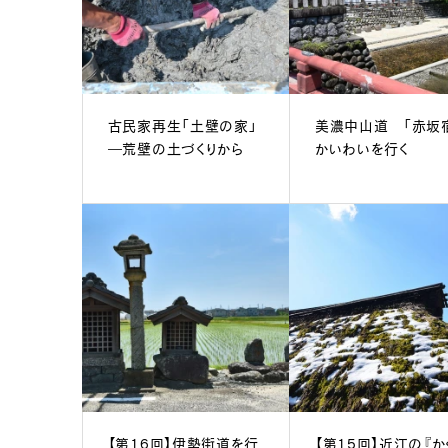
古民家再生「土壁の家」
美濃中山道 「赤坂
―荒壁の土づくりから
かいわいを行く
【第16回】伊勢街道を行
【第15回】近江の『か