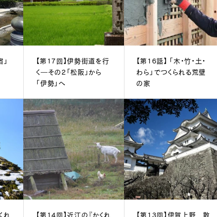
宿」
【第17回】伊勢街道を行
【第16話】 「木・竹・土・
く―その2「松阪」から
わら」でつくられる荒壁
「伊勢」へ
の家
くれ
【第14回】近江の『かくれ
【第13回】伊賀上野 散