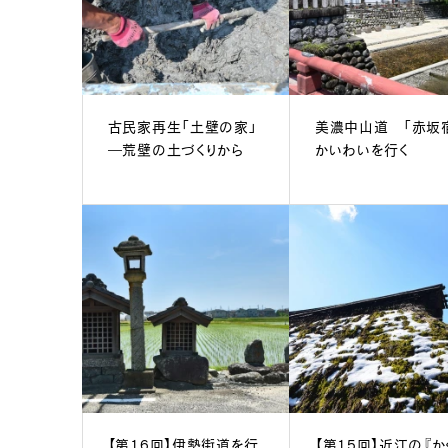
古民家再生「土壁の家」
美濃中山道 「赤坂
―荒壁の土づくりから
かいわいを行く
【第16回】伊勢街道を行
【第15回】近江の『か