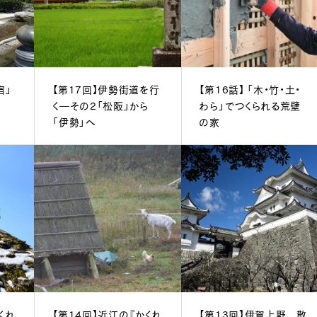
宿」
【第17回】伊勢街道を行
【第16話】 「木・竹・土・
く―その2「松阪」から
わら」でつくられる荒壁
「伊勢」へ
の家
くれ
【第14回】近江の『かくれ
【第13回】伊賀上野 散