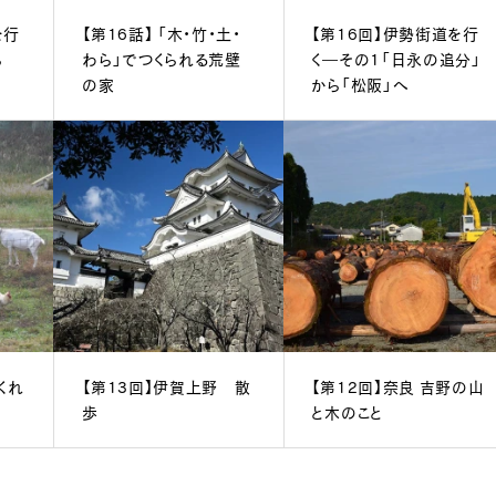
を行
【第16話】 「木・竹・土・
【第16回】伊勢街道を行
ら
わら」でつくられる荒壁
く―その1「日永の追分」
の家
から「松阪」へ
くれ
【第13回】伊賀上野 散
【第12回】奈良 吉野の山
歩
と木のこと