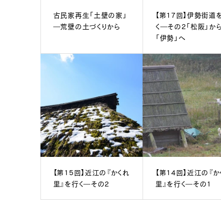
古民家再生「土壁の家」
【第17回】伊勢街道
―荒壁の土づくりから
く―その2「松阪」か
「伊勢」へ
【第15回】近江の『かくれ
【第14回】近江の『か
里』を行く―その2
里』を行く―その1