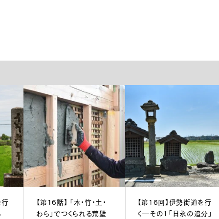
を行
【第16話】 「木・竹・土・
【第16回】伊勢街道を行
ら
わら」でつくられる荒壁
く―その1「日永の追分」