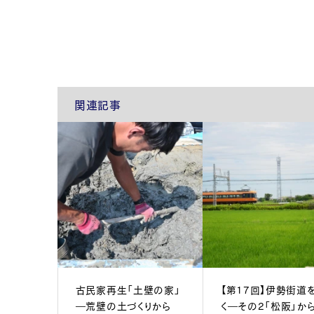
関連記事
古民家再生「土壁の家」
【第17回】伊勢街道
―荒壁の土づくりから
く―その2「松阪」か