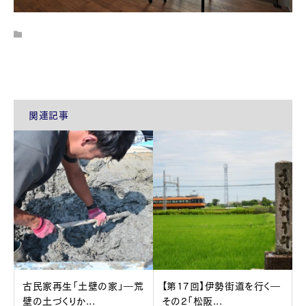
関連記事
古民家再生「土壁の家」―荒
【第17回】伊勢街道を行く―
壁の土づくりか...
その2「松阪...