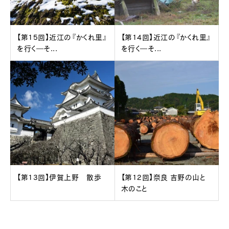
【第15回】近江の『かくれ里』
【第14回】近江の『かくれ里』
を行く―そ...
を行く―そ...
【第13回】伊賀上野 散歩
【第12回】奈良 吉野の山と
木のこと