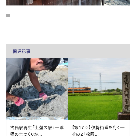
関連記事
古民家再生「土壁の家」―荒
【第17回】伊勢街道を行く―
壁の土づくりか...
その2「松阪...