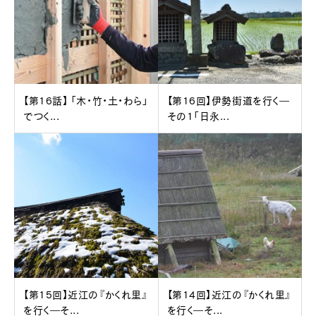
【第16話】 「木・竹・土・わら」
【第16回】伊勢街道を行く―
でつく...
その1「日永...
【第15回】近江の『かくれ里』
【第14回】近江の『かくれ里』
を行く―そ...
を行く―そ...