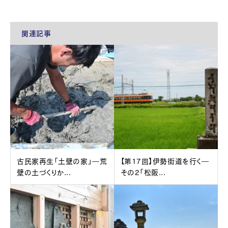
関連記事
古民家再生「土壁の家」―荒
【第17回】伊勢街道を行く―
壁の土づくりか...
その2「松阪...