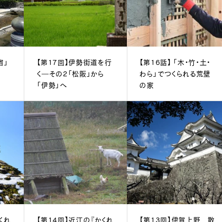
宿」
【第17回】伊勢街道を行
【第16話】 「木・竹・土・
く―その2「松阪」から
わら」でつくられる荒壁
「伊勢」へ
の家
くれ
【第14回】近江の『かくれ
【第13回】伊賀上野 散