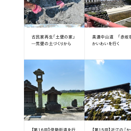
古民家再生「土壁の家」
美濃中山道 「赤坂
―荒壁の土づくりから
かいわいを行く
【第16回】伊勢街道を行
【第15回】近江の『か