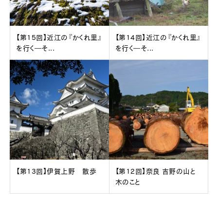
【第15回】近江の『かくれ里』
【第14回】近江の『かくれ里』
を行く―そ...
を行く―そ...
【第13回】伊賀上野 散歩
【第12回】奈良 吉野の山と
木のこと