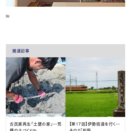
関連記事
古民家再生「土壁の家」―荒
【第17回】伊勢街道を行く―
壁の土づくりか...
その2「松阪...