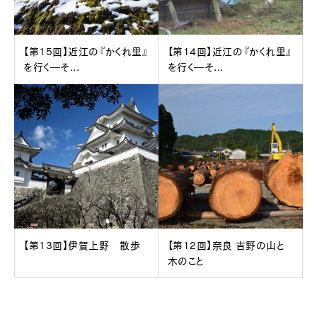
【第15回】近江の『かくれ里』
【第14回】近江の『かくれ里』
を行く―そ...
を行く―そ...
【第13回】伊賀上野 散歩
【第12回】奈良 吉野の山と
木のこと