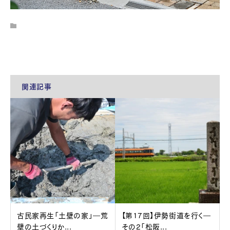
関連記事
古民家再生「土壁の家」―荒
【第17回】伊勢街道を行く―
壁の土づくりか...
その2「松阪...