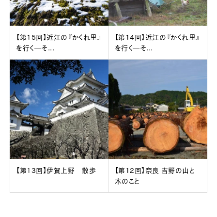
【第15回】近江の『かくれ里』
【第14回】近江の『かくれ里』
を行く―そ...
を行く―そ...
【第13回】伊賀上野 散歩
【第12回】奈良 吉野の山と
木のこと