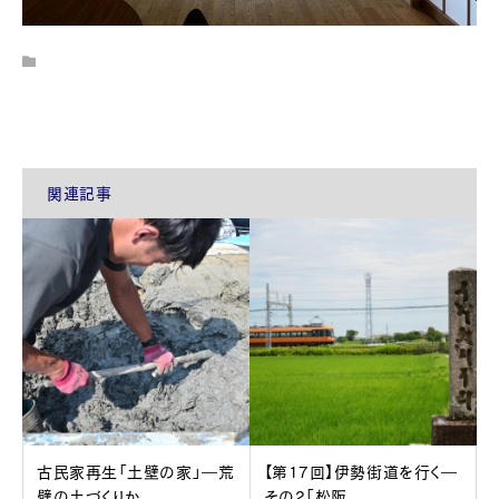
関連記事
古民家再生「土壁の家」―荒
【第17回】伊勢街道を行く―
壁の土づくりか...
その2「松阪...