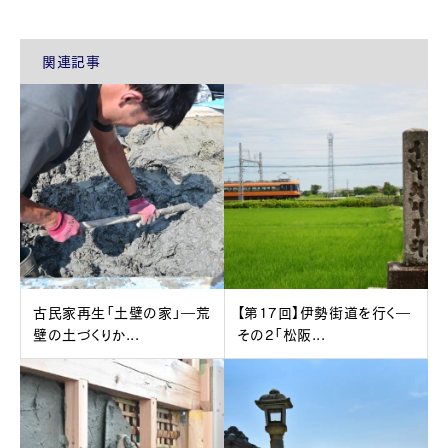
関連記事
古民家再生「土壁の家」―荒
【第17回】伊勢街道を行く―
壁の土づくりか...
その2「松阪...