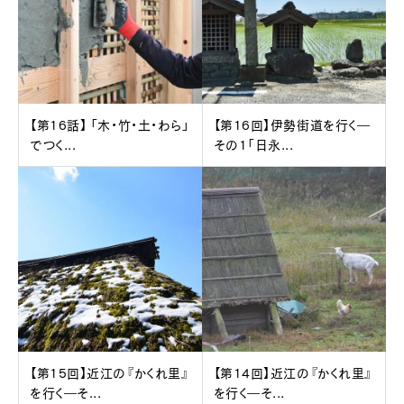
【第16話】 「木・竹・土・わら」
【第16回】伊勢街道を行く―
でつく...
その1「日永...
【第15回】近江の『かくれ里』
【第14回】近江の『かくれ里』
を行く―そ...
を行く―そ...